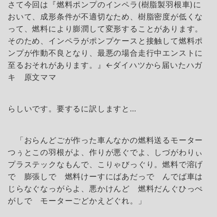
さて今回は『燃料ポンプのインペラ(樹脂製羽根車)に
おいて、成形条件が不適切なため、樹脂密度が低くな
って、燃料により膨潤して変形することがあります。
そのため、インペラがポンプケースと接触して燃料ポ
ンプが作動不良となり、最悪の場合走行中エンストに
至るおそれがあります。』←ダイハツから届いたハガ
キ 原文ママ
らしいです。要するに訳しますと…
「おらんどごが作った車んなかの燃料送るモーター
つぅとこの羽根がよ、作りが悪ぐでよ、しづがわりぃ
プラステックなもんで、こりゃびっぐり。燃料で溶げ
で 膨張しで 燃料けーすにばあだっで んでば車は
じらなぐなっがらよ、悪かけんど 燃料だんぐひっぺ
がしで モーターごどかえどぐれ。」