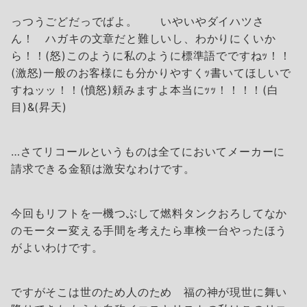
っつうごどだっでばよ。 いやいやダイハツさ
ん！ ハガキの文章だと難しいし、わかりにくいか
ら！！(怒)このように私のように標準語でですねｯ！！
(激怒)一般のお客様にも分かりやすくｯ書いてほしいで
すねッッ！！(憤怒)頼みますよ本当にｯｯ！！！！(白
目)&(昇天)
…さてリコールというものは全てにおいてメーカーに
請求できる金額は激安なわけです。
今回もリフトを一機つぶして燃料タンクおろしてなか
のモーター変える手間を考えたら車検一台やったほう
がよいわけです。
ですがそこは世のため人のため 福の神が現世に舞い