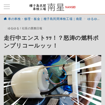
車の車検・修理・板金｜種子島民間車検工場｜南星
ゆるゆる！社長の業務日報
ゆるゆる！社長の業務日報
走行中エンストｯｯ！？怒涛の燃料ポ
ンプリコールッッ！