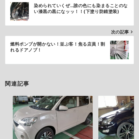
投
染められていくぜ…誰の色にも染まることのな
稿
い漆黒の黒になッッ！！(下塗り防錆塗装)
ナ
次の記事
ビ
ゲ
燃料ポンプが開かない！並ぶ客！焦る店員！割
れるドアノブ！
ー
シ
ョ
関連記事
ン