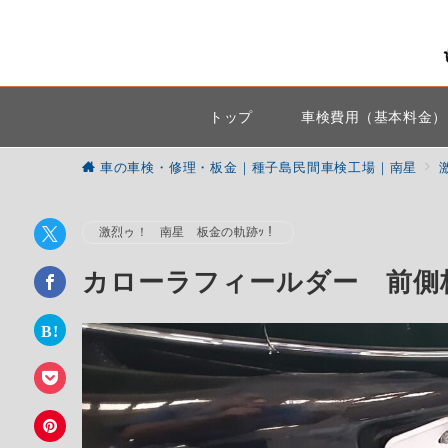
トップ
車検費用（基本料金）
車の車検・修理・板金｜種子島民間車検工場｜南星
激烈ゥ！ 南星 板金の軌跡ｯ！
カローラフィールダー 前側板金