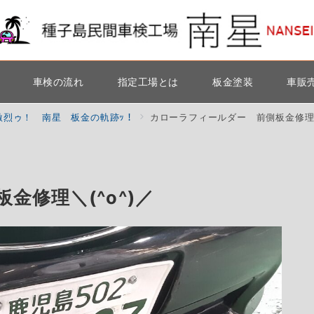
車検の流れ
指定工場とは
板金塗装
車販
激烈ゥ！ 南星 板金の軌跡ｯ！
カローラフィールダー 前側板金修理＼
修理＼(^o^)／