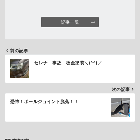
記事一覧
前の記事
投
セレナ 事故 板金塗装＼(^^)／
稿
ナ
次の記事
ビ
ゲ
恐怖！ボールジョイント脱落！！
ー
シ
ョ